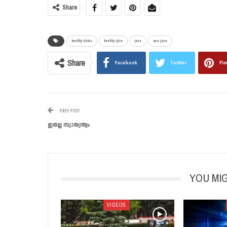
Share
healthy drinks
healthy juice
juice
new juice
Share
Facebook
Twitter
Pin
PREV POST
ഇതല്ല സ്വാതന്ത്ര്യം
YOU MIG
VIDEOS