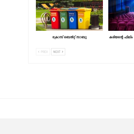
ക്രോസ് ബെല്‍റ്റ് സാബു
കരിയന്റെ ഫിലിം
PREV
NEXT